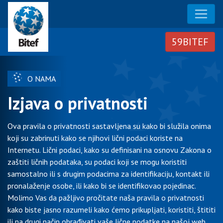
O NAMA
Izjava o privatnosti
Ova pravila o privatnosti sastavljena su kako bi služila onima
koji su zabrinuti kako se njihovi lični podaci koriste na
Internetu. Lični podaci, kako su definisani na osnovu Zakona o
zaštiti ličnih podataka, su podaci koji se mogu koristiti
samostalno ili s drugim podacima za identifikaciju, kontakt ili
pronalaženje osobe, ili kako bi se identifikovao pojedinac.
Molimo Vas da pažljivo pročitate naša pravila o privatnosti
kako biste jasno razumeli kako ćemo prikupljati, koristiti, štititi
ili na drugi način obrađivati vaše lične podatke na našoj web