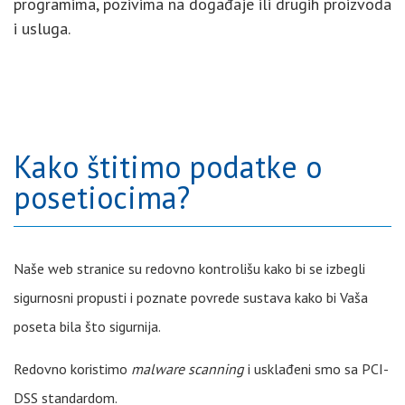
programima, pozivima na događaje ili drugih proizvoda
i usluga.
Kako štitimo podatke o
posetiocima?
Naše web stranice su redovno kontrolišu kako bi se izbegli
sigurnosni propusti i poznate povrede sustava kako bi Vaša
poseta bila što sigurnija.
Redovno koristimo
malware scanning
i usklađeni smo sa PCI-
DSS standardom.