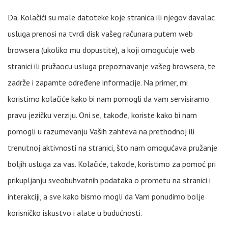
Da. Kolačići su male datoteke koje stranica ili njegov davalac
usluga prenosi na tvrdi disk vašeg računara putem web
browsera (ukoliko mu dopustite), a koji omogućuje web
stranici ili pružaocu usluga prepoznavanje vašeg ​​browsera, te
zadrže i zapamte određene informacije. Na primer, mi
koristimo kolačiće kako bi nam pomogli da vam servisiramo
pravu jezičku verziju. Oni se, takođe, koriste kako bi nam
pomogli u razumevanju Vaših zahteva na prethodnoj ili
trenutnoj aktivnosti na stranici, što nam omogućava pružanje
boljih usluga za vas. Kolačiće, takođe, koristimo za pomoć pri
prikupljanju sveobuhvatnih podataka o prometu na stranici i
interakciji, a sve kako bismo mogli da Vam ponudimo bolje
korisničko iskustvo i alate u budućnosti.