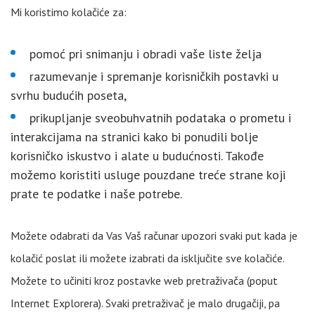
Mi koristimo kolačiće za:
pomoć pri snimanju i obradi vaše liste želja
razumevanje i spremanje korisničkih postavki u
svrhu budućih poseta,
prikupljanje sveobuhvatnih podataka o prometu i
interakcijama na stranici kako bi ponudili bolje
korisničko iskustvo i alate u budućnosti. Takođe
možemo koristiti usluge pouzdane treće strane koji
prate te podatke i naše potrebe.
Možete odabrati da Vas Vaš računar upozori svaki put kada je
kolačić poslat ili možete izabrati da isključite sve kolačiće.
Možete to učiniti kroz postavke web pretraživača (poput
Internet Explorera). Svaki pretraživač je malo drugačiji, pa