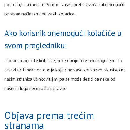
pogledajte u meniju "Pomoć" vašeg pretraživača kako bi naučili
ispravan način izmene vaših kolačića.
Ako korisnik onemogući kolačiće u
svom pregledniku:
ako onemogućite kolačiće, neke opcije biće onemogućene. To
će isključiti neke od opcija koje čine vaše korisničko iskustvo na
našim stranica učinkovitijim, pa se može desiti da neke od
naših usluga neće raditi ispravno.
Objava prema trećim
stranama