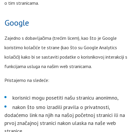
o tim stranicama.
Google
Zajedno s dobavljačima (trećim licem), kao što je Google
koristimo kolačiće te strane (kao što su Google Analytics
kolačići) kako bi se sastaviti podatke o korisnikovoj interakciji s
funkcijama usluga na našim web stranicama.
Pristajemo na sledeće:
korisnici mogu posetiti našu stranicu anonimno,
nakon što smo izradili pravila o privatnosti,
dodaćemo link na njih na našoj početnoj stranici ili na
prvoj značajnoj stranici nakon ulaska na naše web
stranice,