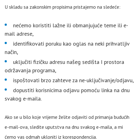
U skladu sa zakonskim propisima pristajemo na sledeće:
nećemo koristiti lažne ili obmanjujuće teme ili e-
mail adrese,
identifikovati poruku kao oglas na neki prihvatljiv
način,
uključiti fizičku adresu našeg sedišta I prostora
održavanja programa,
ispoštovati brzo zahteve za ne-uključivanje/odjavu,
dopustiti korisnicima odjavu pomoću linka na dnu
svakog e-maila.
Ako se u bilo koje vrijeme želite odjaviti od primanja budućih
e-mail-ova, sledite uputstva na dnu svakog e-maila, a mi
ćemo vas odmah ukloniti iz korespondencija.