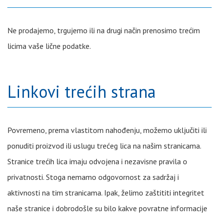
Ne prodajemo, trgujemo ili na drugi način prenosimo trećim
licima vaše lične podatke.
Linkovi trećih strana
Povremeno, prema vlastitom nahođenju, možemo uključiti ili
ponuditi proizvod ili uslugu trećeg lica na našim stranicama.
Stranice trećih lica imaju odvojena i nezavisne pravila o
privatnosti. Stoga nemamo odgovornost za sadržaj i
aktivnosti na tim stranicama. Ipak, želimo zaštititi integritet
naše stranice i dobrodošle su bilo kakve povratne informacije