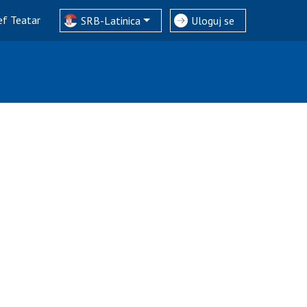
ef Teatar
SRB-Latinica
Uloguj se