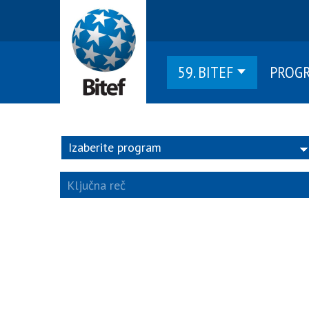
59. BITEF
PROG
Izaberite program
Izaberite program
Ključna reč