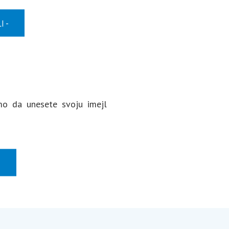
I
amo da unesete svoju imejl